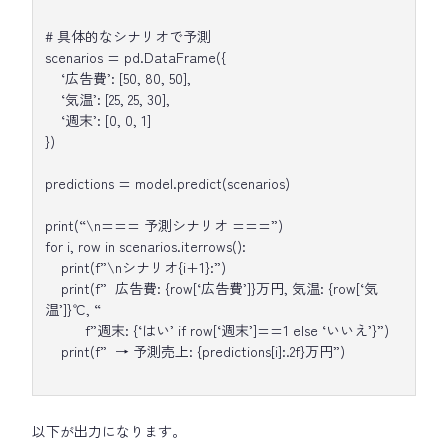
# 具体的なシナリオで予測
scenarios = pd.DataFrame({
‘広告費’: [50, 80, 50],
‘気温’: [25, 25, 30],
‘週末’: [0, 0, 1]
})
predictions = model.predict(scenarios)
print(“\n=== 予測シナリオ ===”)
for i, row in scenarios.iterrows():
print(f”\nシナリオ{i+1}:”)
print(f” 広告費: {row[‘広告費’]}万円, 気温: {row[‘気
温’]}℃, “
f”週末: {‘はい’ if row[‘週末’]==1 else ‘いいえ’}”)
print(f” → 予測売上: {predictions[i]:.2f}万円”)
以下が出力になります。