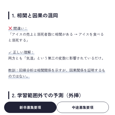
1. 相関と因果の混同
間違い：
「アイスの売上と溺死者数に相関がある → アイスを食べる
と溺死する」
✓ 正しい理解：
両方とも「気温」という第三の変数に影響されているだけ。
教訓：回帰分析は相関関係を示すが、因果関係を証明するも
のではない。
2. 学習範囲外での予測（外挿）
新卒募集要項
中途募集要項
間違い：
「学習データが広告費10〜100万円の範囲なのに、200万円の