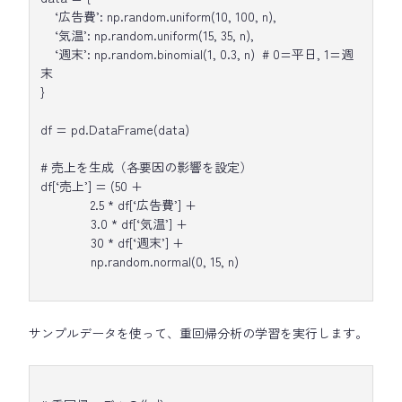
‘広告費’: np.random.uniform(10, 100, n),
‘気温’: np.random.uniform(15, 35, n),
‘週末’: np.random.binomial(1, 0.3, n) # 0=平日, 1=週
末
}
df = pd.DataFrame(data)
# 売上を生成（各要因の影響を設定）
df[‘売上’] = (50 +
2.5 * df[‘広告費’] +
3.0 * df[‘気温’] +
30 * df[‘週末’] +
np.random.normal(0, 15, n)
サンプルデータを使って、重回帰分析の学習を実行します。