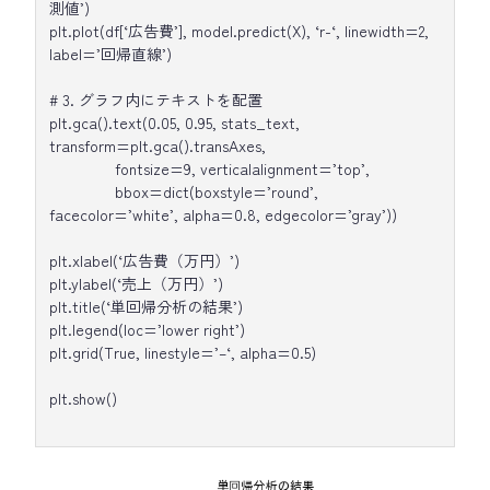
測値’)
plt.plot(df[‘広告費’], model.predict(X), ‘r-‘, linewidth=2,
label=’回帰直線’)
# 3. グラフ内にテキストを配置
plt.gca().text(0.05, 0.95, stats_text,
transform=plt.gca().transAxes,
fontsize=9, verticalalignment=’top’,
bbox=dict(boxstyle=’round’,
facecolor=’white’, alpha=0.8, edgecolor=’gray’))
plt.xlabel(‘広告費（万円）’)
plt.ylabel(‘売上（万円）’)
plt.title(‘単回帰分析の結果’)
plt.legend(loc=’lower right’)
plt.grid(True, linestyle=’–‘, alpha=0.5)
plt.show()