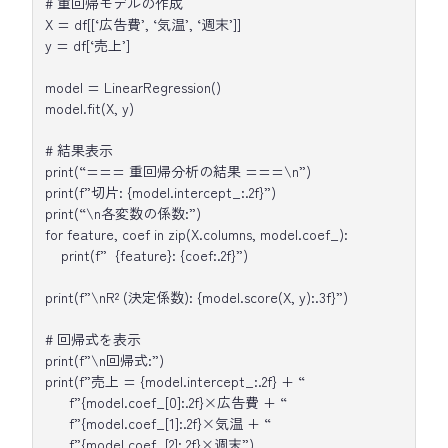
# 重回帰モデルの作成
X = df[[‘広告費’, ‘気温’, ‘週末’]]
y = df[‘売上’]
model = LinearRegression()
model.fit(X, y)
# 結果表示
print(“=== 重回帰分析の結果 ===\n”)
print(f”切片: {model.intercept_:.2f}”)
print(“\n各変数の係数:”)
for feature, coef in zip(X.columns, model.coef_):
print(f” {feature}: {coef:.2f}”)
print(f”\nR² (決定係数): {model.score(X, y):.3f}”)
# 回帰式を表示
print(f”\n回帰式:”)
print(f”売上 = {model.intercept_:.2f} + “
f”{model.coef_[0]:.2f}×広告費 + “
f”{model.coef_[1]:.2f}×気温 + “
f”{model.coef_[2]:.2f}×週末”)