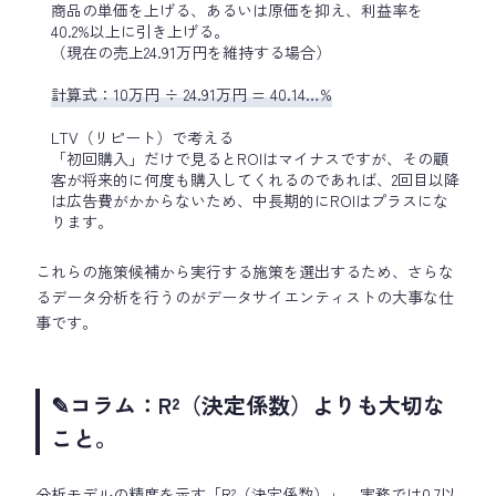
商品の単価を上げる、あるいは原価を抑え、利益率を
40.2%以上に引き上げる。
（現在の売上24.91万円を維持する場合）
計算式：10万円 ÷ 24.91万円 = 40.14…%
LTV（リピート）で考える
「初回購入」だけで見るとROIはマイナスですが、その顧
客が将来的に何度も購入してくれるのであれば、2回目以降
は広告費がかからないため、中長期的にROIはプラスにな
ります。
これらの施策候補から実行する施策を選出するため、さらな
るデータ分析を行うのがデータサイエンティストの大事な仕
事です。
✎コラム：R²（決定係数）よりも大切な
こと。
分析モデルの精度を示す「R²（決定係数）」。実務では0.7以