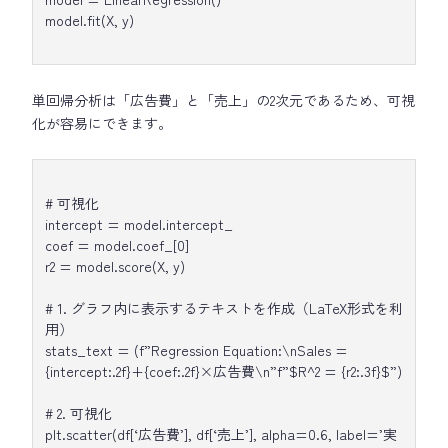
model.fit(X, y)
単回帰分析は「広告費」と「売上」の2次元であるため、可視
化が容易にできます。
# 可視化
intercept = model.intercept_
coef = model.coef_[0]
r2 = model.score(X, y)
# 1. グラフ内に表示するテキストを作成（LaTeX形式を利
用）
stats_text = (f”Regression Equation:\nSales =
{intercept:.2f}+{coef:.2f}×広告費\n”f”$R^2 = {r2:.3f}$”)
# 2. 可視化
plt.scatter(df[‘広告費’], df[‘売上’], alpha=0.6, label=’実